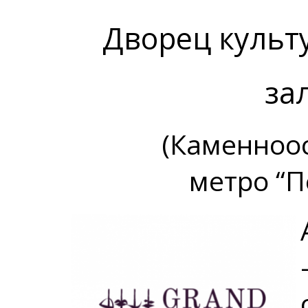
Дворец культ
за
(Каменноос
метро “П