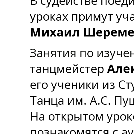
В судействе поед
уроках примут уч
Михаил Шеремет
Занятия по изуч
танцмейстер
Але
его ученики из С
Танца им. А.С. Пу
На открытом уро
познакомятся с а