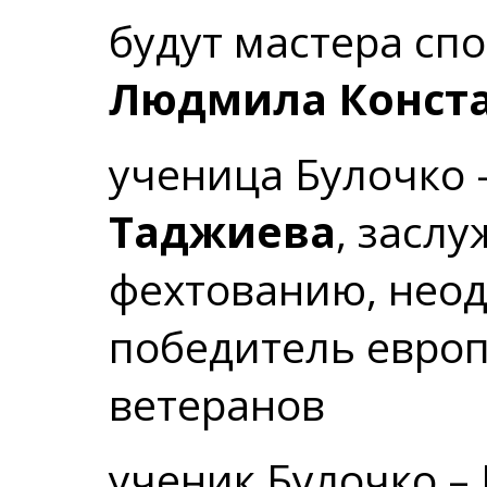
будут мастера спо
Людмила Конста
ученица Булочко 
Таджиева
, засл
фехтованию, нео
победитель евро
ветеранов
ученик Булочко –