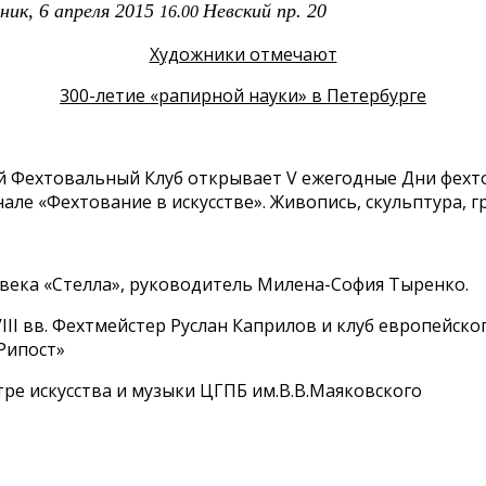
ьник, 6 апреля 2015
Невский пр. 20
16.00
Художники отмечают
300-летие «рапирной науки» в Петербурге
й Фехтовальный Клуб открывает V ежегодные Дни фехт
але «Фехтование в искусстве». Живопись, скульптура, г
 века «Стелла», руководитель Милена-София Тыренко.
III вв. Фехтмейстер Руслан Каприлов и клуб европейско
Рипост»
нтре искусства и музыки ЦГПБ им.В.В.Маяковского