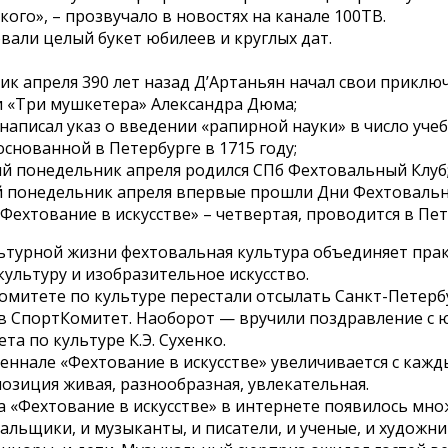
ого», – прозвучало в новостях на канале 100ТВ.
вали целый букет юбилеев и круглых дат.
к апреля 390 лет назад Д’Артаньян начал свои приклю
и «Три мушкетера» Александра Дюма;
I написал указ о введении «рапирной науки» в число уч
снованной в Петербурге в 1715 году;
ый понедельник апреля родился СПб Фехтовальный Клуб
ый понедельник апреля впервые прошли Дни Фехтовальн
Фехтование в искусстве» – четвертая, проводится в Пет
льтурной жизни фехтовальная культура объединяет пра
 культуру и изобразительное искусство.
Комитете по культуре перестали отсылать Санкт-Петерб
в СпортКомитет. Наоборот — вручили поздравление с 
та по культуре К.Э. Сухенко.
еннале «Фехтование в искусстве» увеличивается с кажд
позиция живая, разнообразная, увлекательная.
а «Фехтование в искусстве» в интернете появилось мн
альщики, и музыканты, и писатели, и ученые, и художни