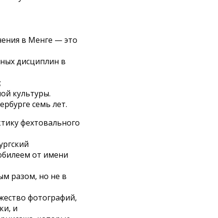
чения в Менге — это
ебных дисциплин в
;
ой культуры.
ербурге семь лет.
ктику фехтовального
ургский
юбилеем от имени
ым разом, но не в
ожество фотографий,
ки, и