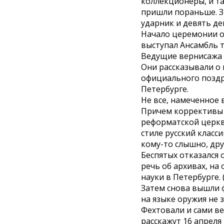
коллекционеры, и т
пришли пораньше. Зв
ударник и девять де
Начало церемонии о
выступал Ансамбль т
Ведущие вернисажа –
Они рассказывали о
официального поздр
Петербурге.
Не все, намеченное
Причем коррективы 
реформатской церкв
стиле русский класс
кому-то слышно, др
Беспятых отказался 
речь об архивах, н
науки в Петербурге.
Затем снова вышли 
на языке оружия не з
Фехтовали и сами ве
расскажут 16 апреля