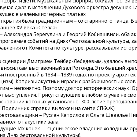
анцоры, и дети. Музыкальный сюрприз ожидал гостей в
учал джаз в исполнении Духового оркестра девушек Lad
вушек в маленьких черных платьях.
ткрытия была традиционным – со старинного танца. В 
анцев XV века «Стелла».
 Александра Берегулина и Георгий Кобиашвили, оба ак
 программе событий на Днях Фехтовальной культуры, з
авления от Комитета по культуре, рассказывали истор
 в сценарии Дмитрием Тейбер-Лебедевым, удалось выпо
вносил сам выставочный зал Ротонда. Это бывший хра
и (построенный в 1834—1839 годах по проекту архитек
ицизм). Капризы акустики играли с разборчивостью сл
угим – непонятно. Поэтому доктор исторических наук 
от выступления. Присутствующие в любом случае не см
а основании которых установлено 300-летие преподава
 ( Подлинник справки выложен на сайте СПбФК).
фехтовальщики – Руслан Каприлов и Ольга Шевалье Ник
ависел от акустики зала.
дущие. Их конек — сценическое владение холодным ору
 на Днях фехтовальной культуры).