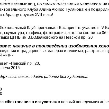
ного веселых лиц, но самым счастливым человеком на 
ехтовального Клуба Алина Alonso Тулякова: ей подарил
о образцу оружия XVII века!
 Фехтовальный Клуб
приглашает Вас принять участие в
IV Б
06 
, скульптура, графика, фотография, которая состоится
узыки ЦГПБ им.В.В.Маяковского на
Невском пр., 20
овие:
наличие в произведении изображения холо
зведения в традиционных манерах и техниках, раскрывающ
й жизни.
овет
–
Невский пр., 20,
апреля 2015
 двух выставках, сдают работы без Худсовета.
00
00
ле
«Фехтование в искусстве»
в первый понедельник апре
0