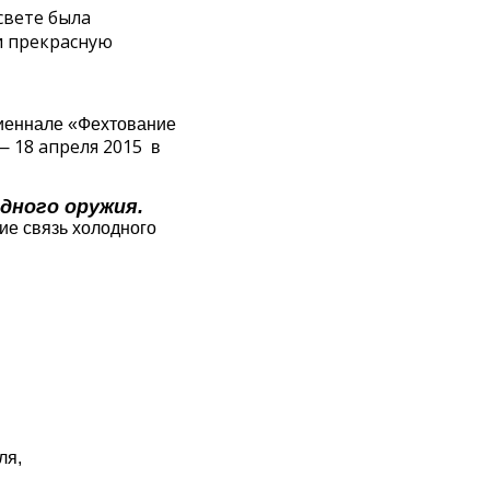
свете была
и прекрасную
иеннале «Фехтование
— 18 апреля 2015
в
дного оружия.
ие связь холодного
ля,