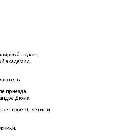
апирной науки» ,
ой академии,
ваются в
ле приезда
сандра Дюма.
ает свое 10-летие и
жники.