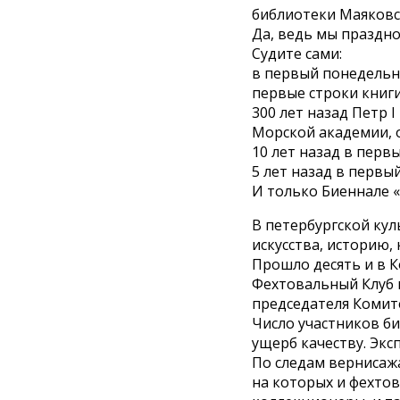
библиотеки Маяковск
Да, ведь мы праздно
Судите сами:
в первый понедельни
первые строки книг
300 лет назад Петр 
Морской академии, о
10 лет назад в перв
5 лет назад в перв
И только Биеннале «
В петербургской ку
искусства, историю,
Прошло десять и в 
Фехтовальный Клуб 
председателя Комите
Число участников би
ущерб качеству. Экс
По следам вернисаж
на которых и фехтов