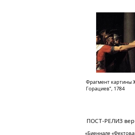
Фрагмент картины Ж
Горациев”, 1784
ПОСТ-РЕЛИЗ
верн
«Биеннале «Фехтован