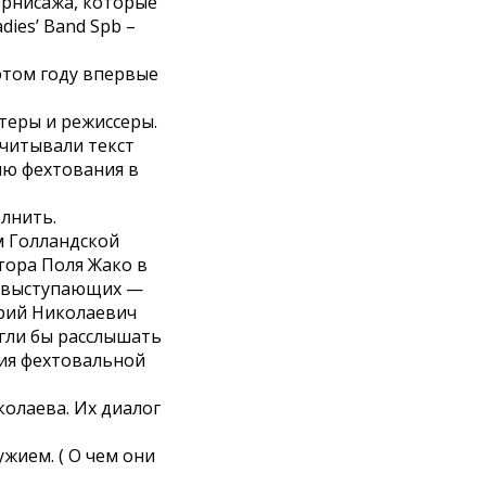
ернисажа, которые
ies’ Band Spb –
этом году впервые
теры и режиссеры.
ачитывали текст
ию фехтования в
лнить.
м Голландской
тора Поля Жако в
ов выступающих —
Юрий Николаевич
огли бы расслышать
ния фехтовальной
олаева. Их диалог
жием. ( О чем они