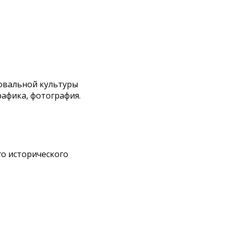
овальной культуры
рафика, фотография.
го исторического