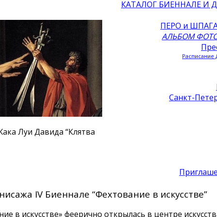
КАТАЛОГ БИЕННАЛЕ И 
ПЕРО и ШПАГА
АЛЬБОМ ФОТО
Пре
Pасписание 
Санкт-Пете
ака Луи Давида “Клятва
Приглаше
исажа IV Биеннале “Фехтование в искусстве”
ие в искусстве» феерично открылась в центре искусств