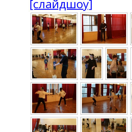
[слайдшоу]