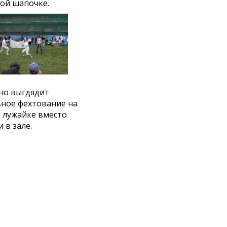
бой шапочке.
но выгдядит
ное фехтование на
 лужайке вместо
 в зале.