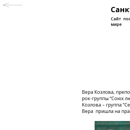
Санк
Сайт по
мире
Вера Козлова, преп
рок-группы “Союх л
Козлова – группа “С
Вера пришла на праз