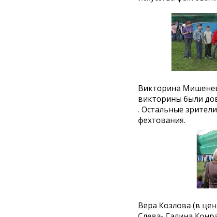
Викторина Мишенев
викторины были до
. Остальные зрители
фехтования.
Вера Козлова (в цен
Слева- Галина Конра