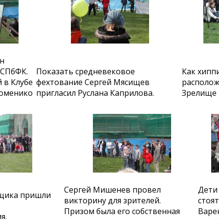
н
 СПбФК.
Показать средневековое
Как хиппи
 в Клубе
фехтование Сергей Мясищев
располож
Доменико
пригласил Руслана Каприлова.
Зрелище 
Сергей Мишенев провел
Дети 
щика пришли
викторину для зрителей.
стоят
Призом была его собственная
Варе
я.