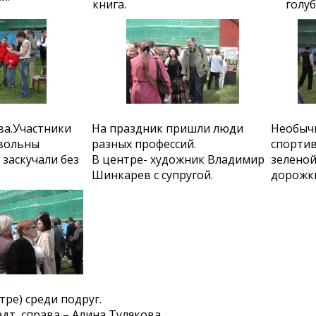
книга.
голу
а.Участники
На праздник пришли люди
Необыч
вольны
разных профессий.
спортив
 заскучали без
В центре- художник Владимир
зеленой
Шинкарев с супругой.
дорожки
тре) среди подруг.
дт, справа – Алина Тулякова.