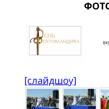
ФОТ
ВК
[слайдшоу]