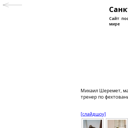
Санк
Сайт по
мире
Михаил Шеремет, ма
тренер по фехтован
[слайдшоу]