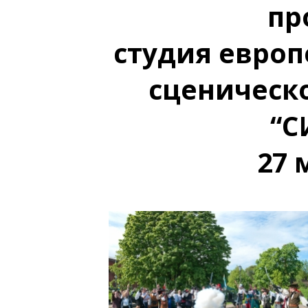
пр
студия европ
сценическ
“С
27 