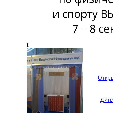
и спорту 
7 – 8 с
[
Откр
Дипл