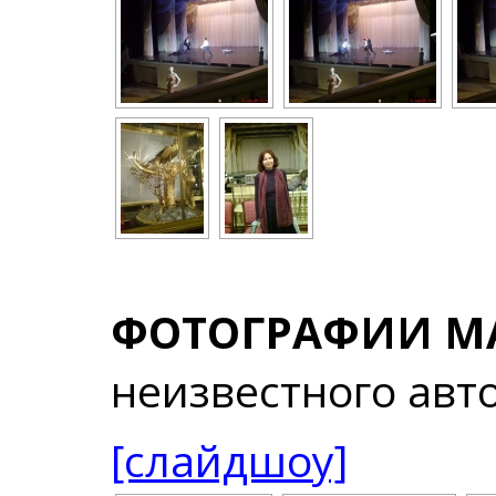
ФОТОГРАФИИ М
неизвестного авт
[слайдшоу]