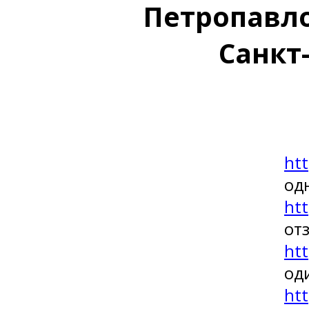
Петропавло
Санкт
htt
од
htt
от
htt
од
htt