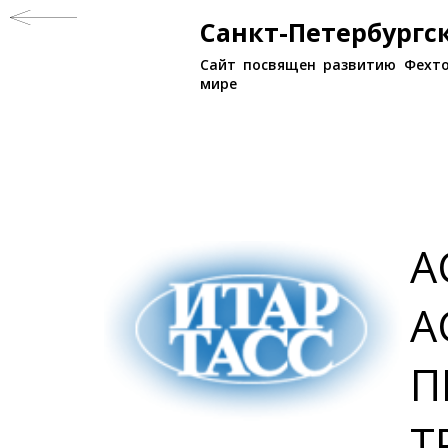
Санкт-Петербург
Сайт посвящен развитию Фехто
мире
А
А
П
Т