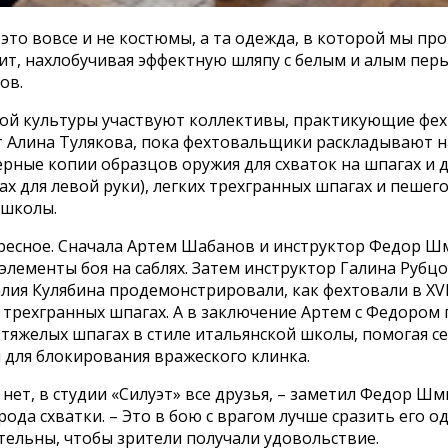
 это вовсе и не костюмы, а та одежда, в которой мы п
ит, нахлобучивая эффектную шляпу с белым и алым пер
ов.
ной культуры участвуют коллективы, практикующие фех
ет Алина Тулякова, пока фехтовальщики раскладывают н
рные копии образцов оружия для схваток на шпагах и 
х для левой руки), легких трехгранных шпагах и пешего
 школы.
ересное. Сначала Артем Шабанов и инструктор Федор Ш
лементы боя на саблях. Затем инструктор Галина Рубцо
лия Кулябина продемонстрировали, как фехтовали в XV
 трехгранных шпагах. А в заключение Артем с Федором
тяжелых шпагах в стиле итальянской школы, помогая се
 для блокирования вражеского клинка.
 нет, в студии «Силуэт» все друзья, – заметил Федор Шм
рода схватки. – Это в бою с врагом лучше сразить его 
ельны, чтобы зрители получали удовольствие.