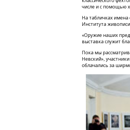
классического фехто
числе и с помощью х
На табличках имена 
Института живописи
«Оружие наших предк
выставка служит бла
Пока мы рассматрива
Невский», участники
облачались за ширм