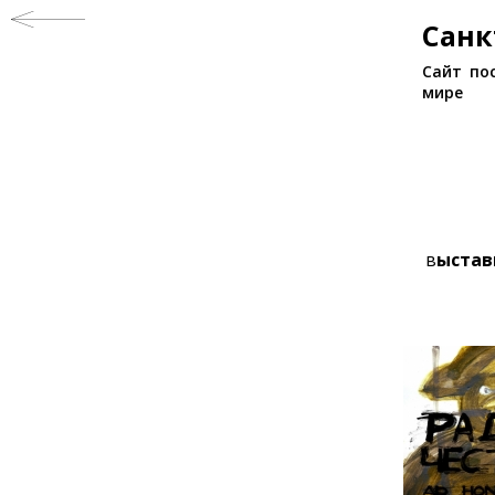
Санк
Сайт по
мире
в
ыстав