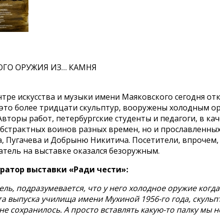
ГО ОРУЖИЯ ИЗ… КАМНЯ
тре искусства и музыки имени Маяковского сегодня от
а это более тридцати скульптур, вооружены холодным о
Авторы работ, петербургские студенты и педагоги, в ка
бстрактных воинов разных времен, но и прославленных
, Пугачева и Добрыню Никитича. Посетители, впрочем,
атель на выставке оказался безоружным.
уратор выставки «Ради чести»:
ель, подразумевается, что у него холодное оружие когда
а выпуска училища имени Мухиной 1956-го года, скульп
не сохранилось. А просто вставлять какую-то палку мы н