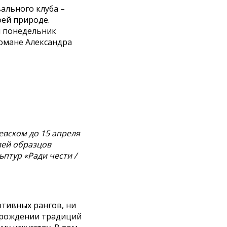
ального клуба –
оей природе.
й понедельник
романе Александра
евском до 15 апреля
ией образцов
ьптур «Ради чести /
ртивных рангов, ни
озрождении традиций