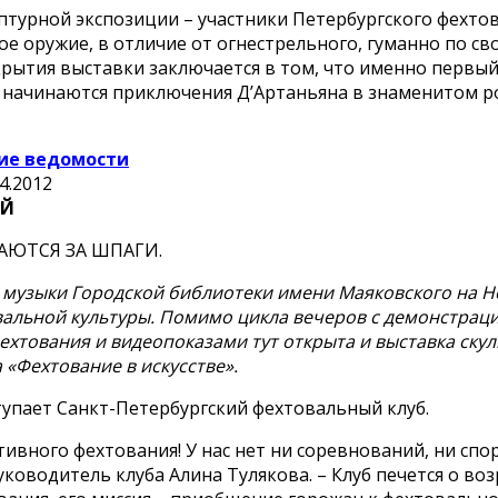
турной экспозиции – участники Петербургского фехтов
ое оружие, в отличие от огнестрельного, гуманно по св
рытия выставки заключается в том, что именно первы
да начинаются приключения Д’Артаньяна в знаменитом 
ие ведомости
4.2012
ИЙ
АЮТСЯ ЗА ШПАГИ.
и музыки Городской библиотеки имени Маяковского на Н
вальной культуры. Помимо цикла вечеров с демонстрац
ехтования и видеопоказами тут открыта и выставка скул
 «Фехтование в искусстве».
упает Санкт-Петербургский фехтовальный клуб.
тивного фехтования! У нас нет ни соревнований, ни спо
руководитель клуба Алина Тулякова. – Клуб печется о в