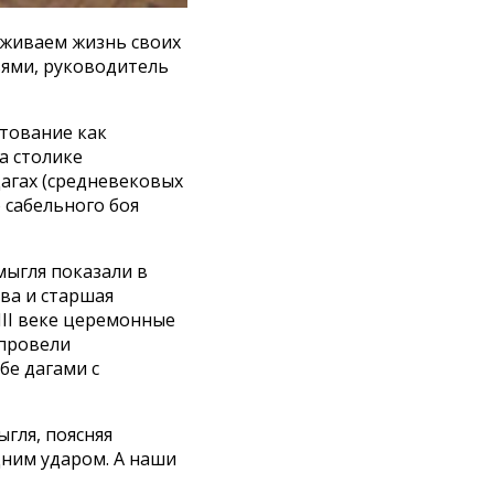
роживаем жизнь своих
ьями, руководитель
тование как
а столике
дагах (средневековых
 сабельного боя
мыгля показали в
ва и старшая
III веке церемонные
 провели
бе дагами с
ыгля, поясняя
одним ударом. А наши