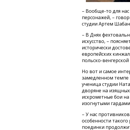
– Вообще-то для нас
персонажей, – говор
студии Артем Шабан
– В Днях фехтоваль
искусство, – поясня
исторически достове
европейских кинжала
польско-венгерской
Но вот и самое инт
замедленном темпе э
ученица студии Ната
дворяне на изящных
искрометные бои на 
изогнутыми гардами
– У нас противников
особенности такого 
поединки продолжит