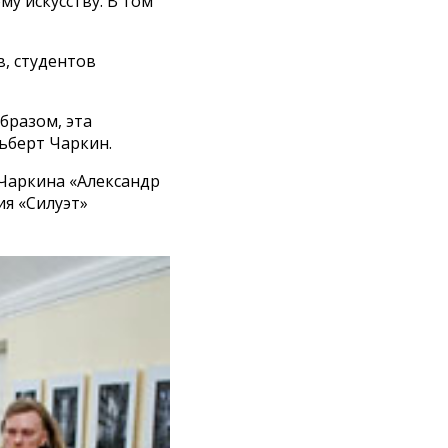
у искусству. В том
в, студентов
бразом, эта
ьберт Чаркин.
 Чаркина «Александр
ия «Силуэт»