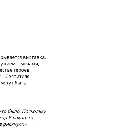
крывается выставка,
ружием – мечами,
честве героев
 – Святителя
 могут быть
-то было. Поскольку
тор Ушаков, то
е рискнули».