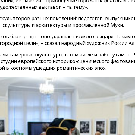
вания, его миссия – приобщение горожан к фехтовальном
удожественных выставок – «в тему».
скульпторов разных поколений: педагогов, выпускнико
, скульптуры и архитектуры и прославленной Мухи.
ов благородно, оно украшает всякого рыцаря. Таким о
городной цели», – сказал народный художник России Ал
ли камерные скульптуры, в том числе и работу самого
 студии европейского историко-сценического фехтован
ой в костюмы ушедших романтических эпох.