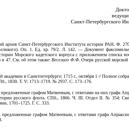
Докто
ведущи
Санкт-Петербургского Ин
й архив Санкт-Петербургского Института истории РАН. Ф. 27
ликого). Оп. 1. Ед. хр. 79/2. Л. 142. –– Документ факсимиль
тории Морского кадетского корпуса с приложением списка вос
 и 47. См. об этом также:
Веселаго Ф.Ф.
Очерк русской морской 
академии в Санктпетербурге; 1715 г., октября 1 // Полное собр
б., 1830. Т.
V
: 1713–1719. № 2937. С. 173–176.
предложенные графом Матвеевым, с ответами на них графа Апрак
стории русского флота. СПб., 1866. Ч.
III
. Отдел
II
. № 354: Св
и, 1701–1725. Г. С. 333.
предложенные графом Матвеевым, с ответами графа Апраксина; 
3.