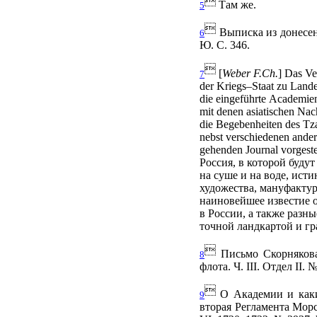

Там же.
5

Выписка из донесени
6
Ю. С. 346.

[
Weber
F
.
Ch
.
]
Das
Ve
7
der
Kriegs
–
Staat
zu
Land
die
eingeführte
Academie
mit
denen
asiatischen
Nac
die
Begebenheiten
des
Tz
nebst
verschiedenen
ande
gehenden
Journal
vorgeste
Россия, в которой буду
на суше и на воде, ист
художества, мануфактур
наиновейшее известие о
в России, а также разн
точной ландкартой и г

Письмо Скорнякова-
8
флота. Ч.
III
. Отдел
II
. №

О Академии и каким
9
вторая Регламента Морс