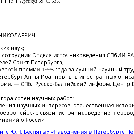
 Ч.
I
. Гл.
I
. Артикул 59. С. 535.
НИКОЛАЕВИЧ,
ких наук;
 сотрудник Отдела источниковедения СПбИИ РА
елей Санкт-Петербурга;
вской премии 1998 года за лучший научный тру
Петербург Анны Иоанновны в иностранных описа
рии. — СПб.: Русско-Балтийский информ. Центр 
тора сотен научных работ;
ения научных интересов: отечественная история 
оевропейские связи, источниковедение, перев
нений о России.
иге Ю.Н. Беспятых «Наводнения в Петербурге Пет