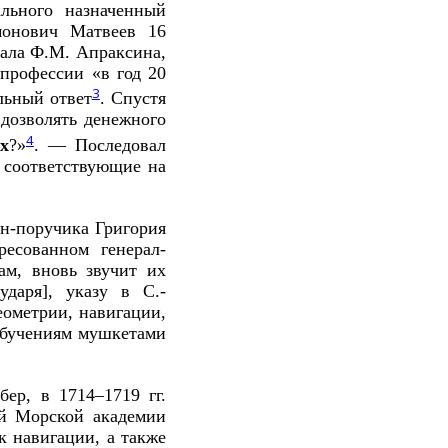
льного назначенный
монович Матвеев 16
рала Ф.М. Апраксина,
 профессии «в год 20
3
льный ответ
. Спустя
дозволять денежного
4
х
?»
. –– Последовал
 соответствующие на
н-поручика Григория
ресованном генерал-
ам, вновь звучит их
ударя], указу в С.-
еометрии, навигации,
обучениям мушкетами
ер, в 1714–1719 гг.
ой Морской академии
 навигации, а также