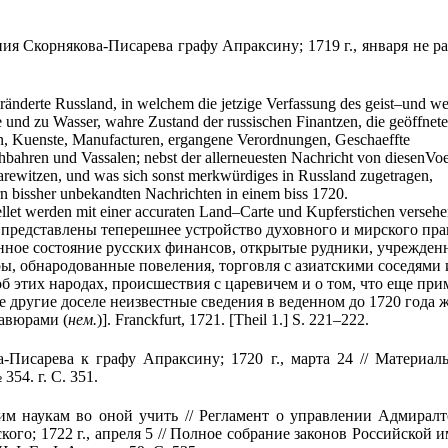
я Скорнякова-Писарева графу Апраксину; 1719 г., января не ран
ränderte
Russland
,
in
welchem
die
jetzige
Verfassung
des
geist
–
und
we
e
und
zu
Wasser
,
wahre
Zustand
der
russischen
Finantzen
,
die
geöffnet
n
,
Kuenste
,
Manufacturen
,
ergangene
Verordnungen
,
Geschaeffte
hbahren
und
Vassalen
;
nebst
der
allerneuesten
Nachricht
von
diesen
Voe
arewitzen
,
und
was
sich
sonst
merkwürdiges
in
Russland
zugetragen
,
rn
bissher
unbekandten
Nachrichten
in
einem
biss
1720.
llet
werden
mit
einer
accuraten
Land
–
Carte
und
Kupferstichen
versehe
т представлены теперешнее устройство духовного и мирского пр
инное состояние русских финансов, открытые рудники, учрежден
ы, обнародованные повеления, торговля с азиатскими соседями 
б этих народах, происшествия с царевичем и о том, что еще при
ые другие доселе неизвестные сведения в веденном до 1720 года
равюрами (
нем.
)].
Franckfurt
, 1721. [
Theil
1.]
S
. 221–222.
Писарева к графу Апраксину; 1720 г., марта 24 // Материал
 354. г. С. 351.
 наукам во оной учить // Регламент о управлении Адмиралт
кого; 1722 г., апреля 5 // Полное собрание законов Российской 