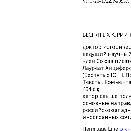
VI
: 1720–1722. № 3937.
БЕСПЯТЫХ ЮРИЙ 
доктор историчес
ведущий научный
член Союза писат
Лауреат Анциферо
(Беспятых Ю. Н. 
Тексты. Коммента
494 с.);
автор свыше полу
основные направл
российско-западн
иностранных сочи
о кн
Hermitage Line