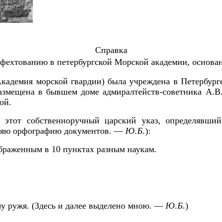
Справка
 фехтованию в петербургской Морской академии,
основан
Академия морской гвардии) была учреждена в Петербург
 размещена в бывшем доме адмиралтейств-советника А.В
ой.
 этот собственноручный царский указ, определявший
аняю орфографию документов. ––
Ю.Б.
):
браженным в 10 пунктах разным наукам.
у ружя. (Здесь и далее выделено мною. ––
Ю.Б.
)