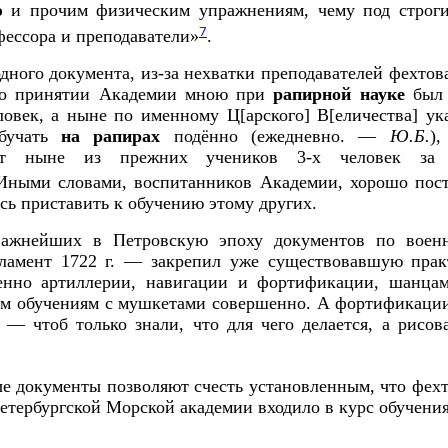
ю
и прочим физическим упражнениям, чему под строги
7
ессора и преподаватели»
.
одного документа, из-за нехватки преподавателей фехто
«По принятии Академии мною при
рапирной науке
был 
ловек, а ныне по именному Ц[арского] В[еличества] у
обучать
на рапирах
подённо (ежедневно. ––
Ю.Б.
)
сит ныне из прежних учеников 3-х человек з
 Иными словами, воспитанников Академии, хорошо пос
ось приставить к обучению этому других.
важнейших в Петровскую эпоху документов по военн
ламент 1722 г. –– закрепил уже существовавшую пра
енно артиллерии, навигации и фортификации, шанца
им обучениям с мушкетами совершенно. А фортификации
–– чтоб только знали, что для чего делается, а рисо
 документы позволяют счесть установленным, что фехт
петербургской Морской академии входило в курс обучения