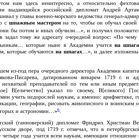
том нам здесь неинтересно, а относительно фехтова
ии выдающийся российский дипломат Андрей Арта
ашивал у главы военно-морского ведомства генерал-адми
ор с
шпажным мастером
на то, чтобы он обучал своей
 они бы потом и иных обучили…», и получил положите
в задал тому же адресату очередной вопрос: «По чему 
льникам… которые ныне в Академии учатся
на шпага
м, которые обучаются
на шпагах
…», и далее изложены
шем из-под пера очередного директора Академии капита
якова-Писарева, датированном январем 1719 г. и ад
с нехваткой преподавателей по тем или иным предмет
ое] В[еличество] указал по своему, В[еликого] Г[ос
мии учить недорослей наукам, а именно: арифметике, г
икации, географии, рисовать живописного и воинским 
6
которых и астрономии…»
.
гский (ганноверский) дипломат Фридрих Христиан Веб
сском дворе, под 1719 г. отмечал, что в петербургск
 четыре года учатся всем наукам, имеющим отношение к