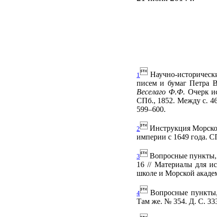

Научно-исторически
1
писем и бумаг Петра Ве
Веселаго Ф.Ф.
Очерк ис
СПб., 1852. Между с. 46
599–600.

Инструкция Морской 
2
империи с 1649 года. СП

Вопросные пункты, 
3
16 // Материалы для и
школе и Морской академи

Вопросные пункты, 
4
Там же. № 354. Д. С. 33