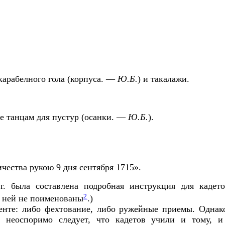
арабелного гола (корпуса. ––
Ю.Б.
) и такалажи.
е танцам для пустур (осанки. ––
Ю.Б.
).
чества рукою 9 дня сентября 1715».
г. была составлена подробная инструкция для кадет
2
 ней не поименованы
.)
енте: либо фехтование, либо ружейные приемы. Однако
 неоспоримо следует, что кадетов учили и тому, и