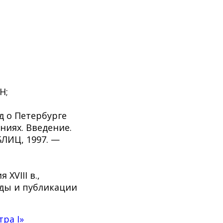
Н;
д о Петербурге
ниях. Введение.
БЛИЦ, 1997. —
XVIII в.,
оды и публикации
ра I»