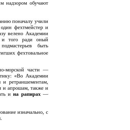
м надзором обучают
ванию поначалу учили
один фехтмейстер и
казу велено Академии
, и того ради оный
а
подмастерьев быть
тигших фехтовальное
о-морской части ––
ктику: «Во Академии
м и ретраншементам,
 и апрошам, также и
вать и
на рапирах
––
ование изначально, с
.