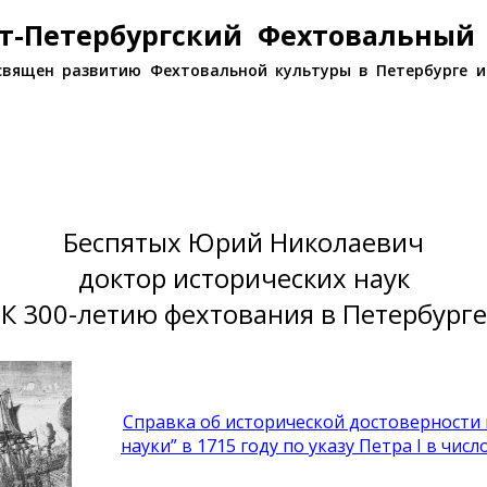
т-Петербургский Фехтовальный
священ развитию Фехтовальной культуры в Петербурге и
Беспятых Юрий Николаевич
доктор исторических наук
К 300-летию фехтования в Петербурге
Cправка об исторической достоверности
науки” в 1715 году по указу Петра I в чис