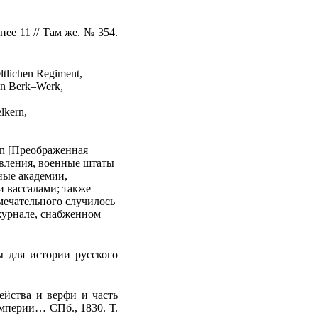
ее 11 // Там же. № 354.
ltlichen
Regiment
,
en
Berk
–
Werk
,
lkern
,
n
[Преображенная
авления, военные штаты
ные академии,
и вассалами; также
мечательного случилось
 журнале, снабженном
ы для истории русского
ейства и верфи и часть
империи… СПб., 1830. Т.