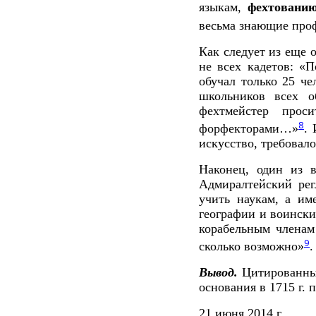
языкам,
фехтовани
весьма знающие проф
Как следует из еще 
не всех кадетов: 
обучал только 25 че
школьников всех 
фехтмейстер про
8
форфекторами…»
.
искусство, требовал
Наконец, один из 
Адмиралтейский рег
учить наукам, а им
географии и воинск
корабельным членам 
9
сколько возможно»
.
Вывод.
Цитированные
основания в 1715 г. 
21 июня 2014 г.