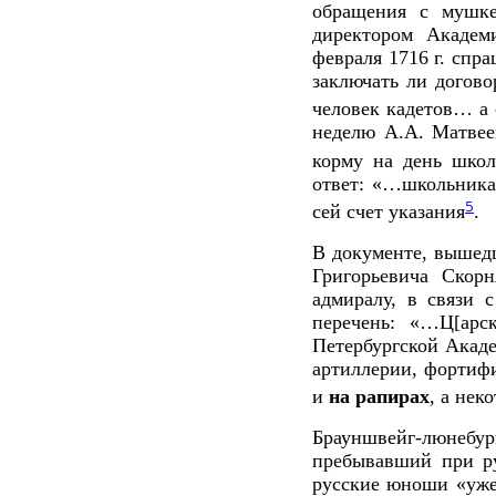
обращения с мушке
директором Академ
февраля 1716 г. спр
заключать ли догов
человек кадетов… а
неделю А.А. Матвее
корму на день шко
ответ: «…школьника
5
сей счет указания
.
В документе, вышед
Григорьевича Скорн
адмиралу, в связи 
перечень: «…Ц[арск
Петербургской Акаде
артиллерии, фортиф
и
на рапирах
, а не
Брауншвейг-люнебур
пребывавший при ру
русские юноши «уже