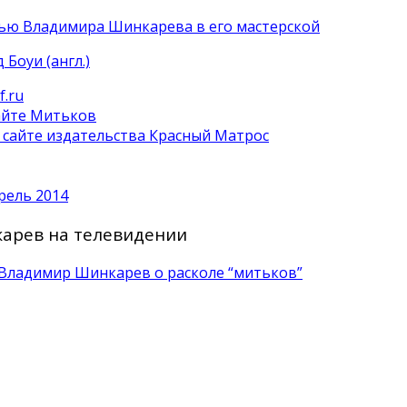
ью Владимира Шинкарева в его мастерской
Боуи (англ.)
f.ru
айте Митьков
 сайте издательства Красный Матрос
рель 2014
рев на телевидении
Владимир Шинкарев о расколе “митьков”