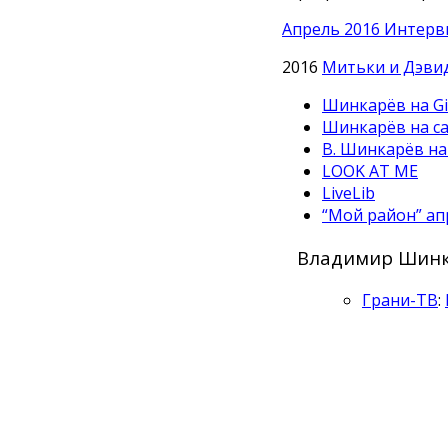
Апрель 2016 Интерв
2016
Митьки и Дэвид 
Шинкарёв на Gi
Шинкарёв на с
В. Шинкарёв на
LOOK AT ME
LiveLib
“Мой район” ап
Владимир Шинка
Грани-ТВ
: