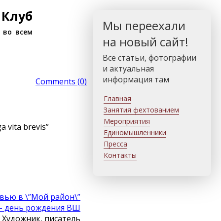
 Клуб
Мы переехали
 во всем
на новый сайт!
Все статьи, фотографии
и актуальная
информация там
Comments (0)
Главная
Занятия фехтованием
Мероприятия
vita brevis”
Единомышленники
Пресса
Контакты
вью в \”Мой район\”
 – день рождения ВШ
Художник, писатель