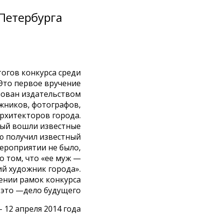
Петербурга
огов конкурса среди
Это первое вручение
зован издательством
жников, фотографов,
рхитекторов города.
рый вошли известные
ю получил известный
ероприятии не было,
о том, что «ее муж —
й художник города».
ении рамок конкурса
 это —дело будущего
12 апреля 2014 года