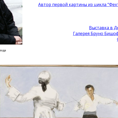
Автор первой картины из цикла “Фехт
Выставка в Д
Галерея Бруно Бишо
вода