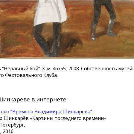
Неравный бой”. Х.,м. 46х55, 2008. Собственность музе
го Фехтовального Клуба.
Шинкареве в интернете:
енко “Времена Владимира Шинкарева”
р Шинкарёв «Картины последнего времени»
-Петербург,
, 2016