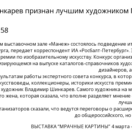
карев признан лучшим художником 
:58
 выставочном зале «Манеж» состоялось подведение ит
рга, передает корреспондент ИА «Росбалт-Петербург». 
ремии по изобразительному искусству. Конкурс органи
изирующемся на выпуске каталогов-справочников худо
дизайнеров, а
зультатам работы экспертного совета конкурса, в кото
скусствоведы, коллекционеры, историки искусств преми
 художник Владимир Шинкарев. Самого художника на м
го жена, которая сказала, что вполне разделяет мнение 
лучши
ганизаторов сказали, что ведутся переговоры о расшир
до общероссийского, но
ВЫСТАВКА “МРАЧНЫЕ КАРТИНЫ” 4 марта – 