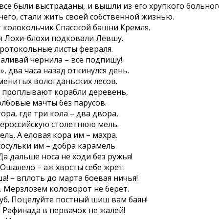
все были выстраданы, и вышли из его хрупкого больно
 чего, стали жить своей собственной жизнью.
т колокольчик Спасской башни Кремля.
я Лохи-блохи подковали Левшу.
Протокольные листы февраля.
 Наливай чернила – все подпишу!
, два часа назад откинулся день.
менитых вологданьских лесов.
, проплывают корабли деревень,
лбовые мачты без парусов.
ора, где три кола – два двора,
сероссийскую столетнюю мель.
ль. А еловая кора им – махра.
сосульки им – добра карамель.
 Да дальше носа не ходи без ружья!
 Ошалело – аж хвосты себе жрет.
а! – вплоть до марта боевая ничья!
. Мерзлозем коловорот не берет.
уб. Поцелуйте постный шиш вам баян!
п! Рафинада в первачок не жалей!