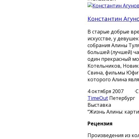
Константин Агун
В старые добрые вре
искусстве, у девуш
собрания Алины Туля
большей (лучшей) ча
один прекрасный мом
Котельников, Новик
Свина, фильмы Юфит
которого Алина явля
4 октября 2007 ·С
TimeOut
Петербург
Выставка
“Жизнь Алины: карт
Рецензия
Произведения из кол