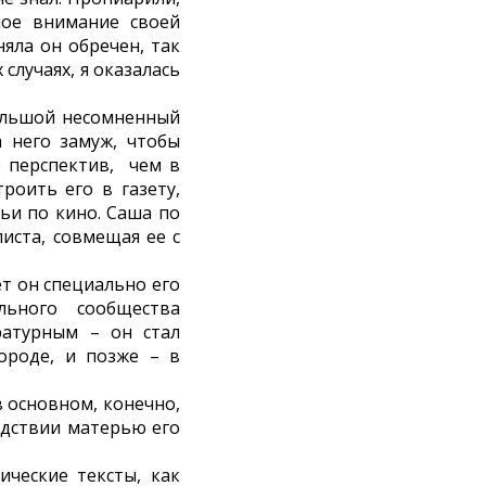
мое внимание своей
яла он обречен, так
 случаях, я оказалась
большой несомненный
а него замуж, чтобы
е перспектив, чем в
роить его в газету,
тьи по кино. Саша по
иста, совмещая ее с
ет он специально его
льного сообщества
ратурным – он стал
ороде, и позже – в
в основном, конечно,
едствии матерью его
ические тексты, как