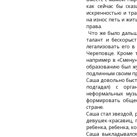
как сейчас бы ска
искренностью и тра
на износ петь и жить
права.
Что же было дальше
талант и бескорыст
легализовать его в
Череповце. Кроме т
например в «Смену»,
образованию был жу
подлинным своим пр
Саша довольно быстр
подгадал) с орга
неформальных музы
формировать общес
стране.
Саша стал звездой, 
девушек-красавиц, 
ребенка, ребенка, к
Саша выкладывался 