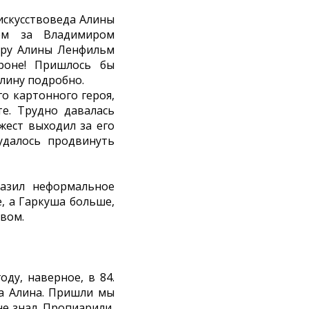
искусствоведа Алины
жем за Владимиром
иру Алины Ленфильм
роне! Пришлось бы
лину подробно.
го картонного героя,
те. Трудно давалась
жест выходил за его
удалось продвинуть
азил неформальное
е, а Гаркуша больше,
овом.
ду, наверное, в 84.
на Алина. Пришли мы
не знал. Пропиарили,