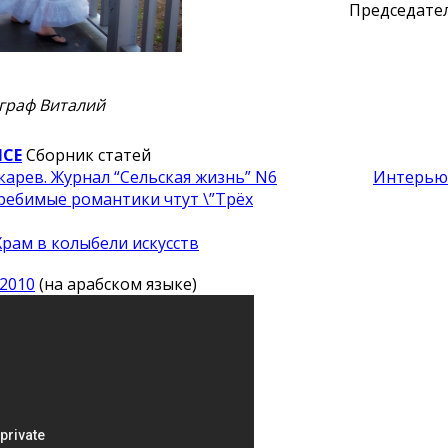
Председател
ограф Виталий
NCE
Сборник статей
карев.
Журнал “Сельская жизнь” N6
Интерью 
ребимые романтики чтут \”Трёх
Храм в колыбели искусств
2010
(на арабском языке)