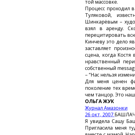
той массовке.
Процесс проходил в
Туляковой, извес
Шинкарёвым – худо
взял в аренду. С
перецитировать всю
Кинчеву это дело яв
заставляет произно
сцена, когда Костя
нравственный пери
собственный messag
– “Нас нельзя измен
Для меня ценен ф
поколение тех времё
чем танцор. Это наш
ОЛЬГА ЖУК
Журнал Амазонки
26 окт, 2007
БАШЛА
Я увидела Сашу Баш
Пригласила меня ту
вместе с мамой. Нар