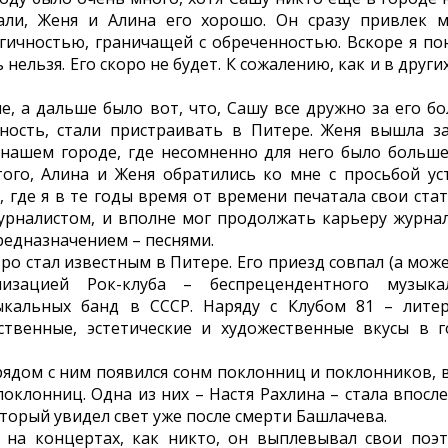
зали, Женя и Алина его хорошо. Он сразу привлек 
гичностью, граничащей с обреченностью. Вскоре я пон
 нельзя. Его скоро не будет. К сожалению, как и в других
, а дальше было вот, что, Сашу все дружно за его 
ность, стали пристраивать в Питере. Женя вышла з
 нашем городе, где несомненно для него было больш
ого, Алина и Женя обратились ко мне с просьбой уст
 где я в те годы время от времени печатала свои ста
рналистом, и вполне мог продолжать карьеру журнал
едназначением – песнями.
о стал известным в Питере. Его приезд совпал (а мож
низацией Рок-клуба – беспрецендентного музыка
кальных банд в СССР. Наряду с Клубом 81 – лите
твенные, эстетические и художественные вкусы в г
рядом с ним появился сонм поклонниц и поклонников, 
поклонниц. Одна из них – Настя Рахлина – стала впосл
оторый увидел свет уже после смерти Башлачева.
на концертах, как никто, он выплевывал свои поэт