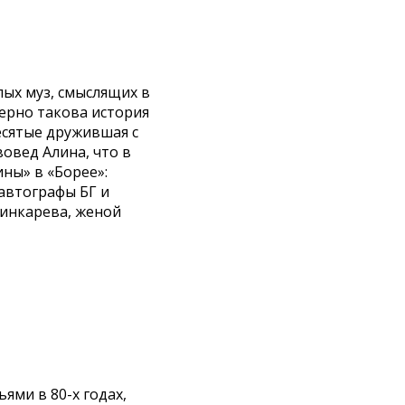
пых муз, смыслящих в
ерно такова история
есятые дружившая с
вовед Алина, что в
ны» в «Борее»:
автографы БГ и
инкарева, женой
ями в 80-х годах,