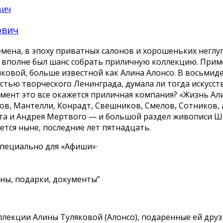
ович
мена, в эпоху приватных салонов и хорошеньких неглу
ек вполне был шанс собрать приличную коллекцию. Прим
ковой, больше известной как Алина Алонсо. В восьмид
стью творческого Ленинграда, думала ли тогда искусст
ент это все окажется приличная компания? «Жизнь Али
ов, Мантелли, Конрадт, Свешников, Смелов, Сотников, 
а и Андрея Мертвого — и большой раздел живописи Ш
ется ныне, последние лет пятнадцать.
пециально для «Афиши»·
ины, подарки, документы”
лекции Алины Туляковой (Алонсо), подаренные ей друзь