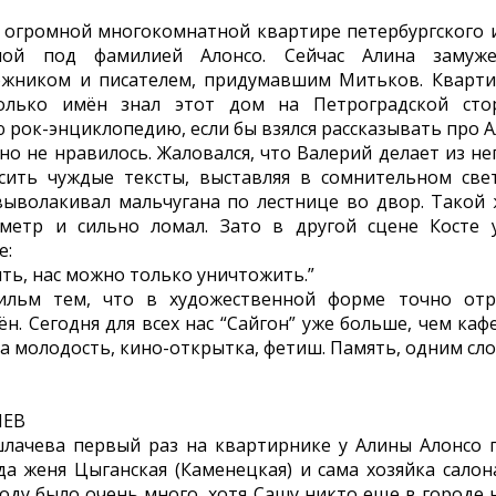
 огромной многокомнатной квартире петербургского 
тной под фамилией Алонсо. Сейчас Алина заму
жником и писателем, придумавшим Митьков. Кварт
колько имён знал этот дом на Петроградской сто
 рок-энциклопедию, если бы взялся рассказывать про А
но не нравилось. Жаловался, что Валерий делает из не
сить чуждые тексты, выставляя в сомнительном све
 выволакивал мальчугана по лестнице во двор. Такой 
метр и сильно ломал. Зато в другой сцене Косте 
e:
ить, нас можно только уничтожить.”
ильм тем, что в художественной форме точно отр
н. Сегодня для всех нас “Сайгон” уже больше, чем каф
а молодость, кино-открытка, фетиш. Память, одним сл
ЧЕВ
лачева первый раз на квартирнике у Алины Алонсо го
да женя Цыганская (Каменецкая) и сама хозяйка сало
оду было очень много, хотя Сашу никто еще в городе 