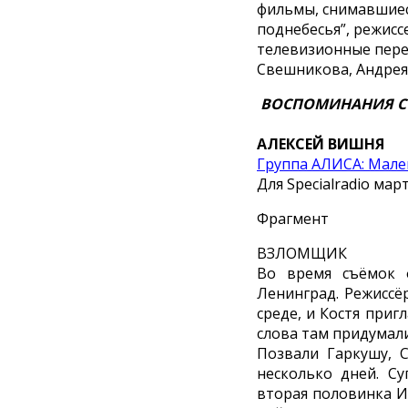
фильмы, снимавшиес
поднебесья”, режис
телевизионные перед
Свешникова, Андрея 
ВОСПОМИНАНИЯ С
АЛЕКСЕЙ ВИШНЯ
Группа АЛИСА: Мале
Для Specialradio мар
Фрагмент
ВЗЛОМЩИК
Во время съёмок 
Ленинград. Режиссё
среде, и Костя приг
слова там придумали
Позвали Гаркушу, 
несколько дней. Су
вторая половинка И