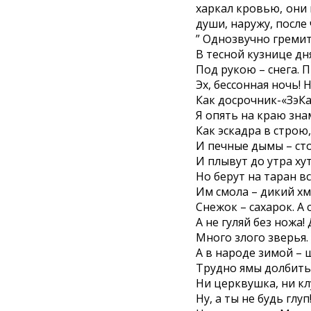
харкал кровью, они 
души, наружу, после
” Однозвучно греми
В тесной кузнице дн
Под рукою – снега. 
Эх, бессонная ночь!
Как досрочник-«ЗэКа»
Я опять на краю зна
Как эскадра в строю
И печные дымы – сто
И плывут до утра хут
Но берут на таран в
Им смола – дикий хме
Снежок – сахарок. А 
А не гуляй без ножа!
Много злого зверья.
А в народе зимой – ш
Трудно ямы долбить
Ни церквушка, ни кл
Ну, а ты не будь глу