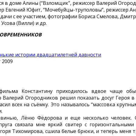
я в доме Алины (“Взломщик”, режиссер Валерий Огоро
сер Евгений Юфит, “Мочебуйцы-труполовы”, режиссер А
ачи с ее участием, фотографии Бориса Смелова, Дмитр
Усова (Вилли) и др.
ОВРЕМЕННИКОВ
нькие истории двадцатилетней давности
т 2009
фильма Константину приходилось вдвое чаще обы
р Валерий Огородников решил показать досуг Героя в
ласил всех на съёмку. Это называлось “массовка крупн
.
Свинью, Лёню Фёдорова и еще несколько человек. 
пруга связала мне яркий свитер с горизонтальными
горя Тихомирова, сшила белые брюки, и теперь меня т