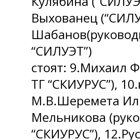
Кулябина (“СИЛУЭТ
Выхованец (“СИЛУ
Шабанов(руковод
“СИЛУЭТ”)
стоят: 9.Михаил 
ТГ “СКИУРУС”), 10
М.В.Шеремета Ил
Мельникова (руко
“СКИУРУС”), 12.Р