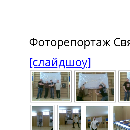
Фоторепортаж Свя
[слайдшоу]