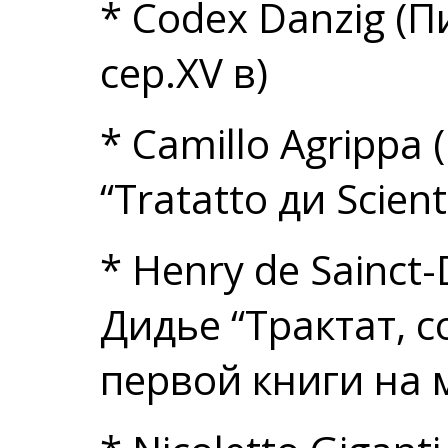
* Codex Danzig (
сер.XV в)
* Camillo Agrippa
“Tratatto ди Scien
* Henry de Sainct-
Дидье “Трактат, 
первой книги на м