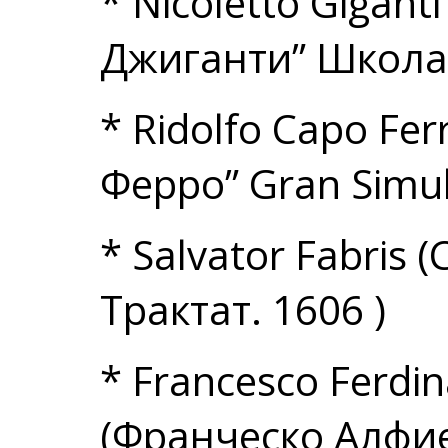
* Nicoletto Gigant
Джиганти” Школа “
* Ridolfo Capo Fe
Ферро” Gran Simul
* Salvator Fabris
Трактат. 1606 )
* Francesco Ferdin
(Франческо Алфие