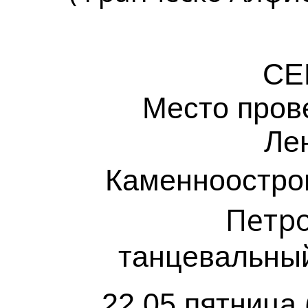
СЕ
Место прове
Ле
Каменноостров
Петро
танцевальный
22.05 пятница 