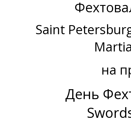
Фехтова
Saint Petersbur
Martia
на п
День Фех
Sword