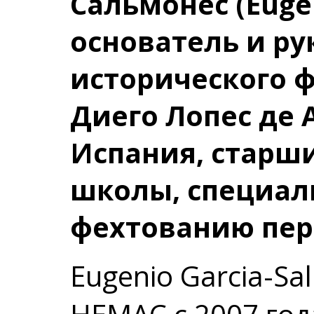
Сальмонес (Eugen
основатель и р
исторического 
Диего Лопес де А
Испания, старш
школы, специал
фехтованию пери
Eugenio Garcia-Sa