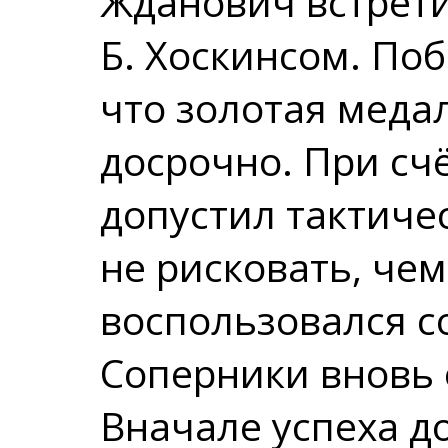
Жданович встрети
Б. Хоскинсом. По
что золотая меда
досрочно. При счё
допустил тактич
не рисковать, че
воспользовался со
Соперники вновь 
Вначале успеха д