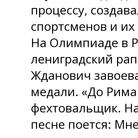
процессу, создав
спортсменов и их
На Олимпиаде в Р
лениградский рап
Жданович завоева
медали. «До Рима 
фехтовальщик. На
песне поется: Мн