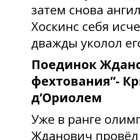
затем снова анги
Хоскинс себя исч
дважды уколол ег
Поединок Ждано
фехтования”- К
д’Ориолем
Уже в ранге олим
Жданович провёл