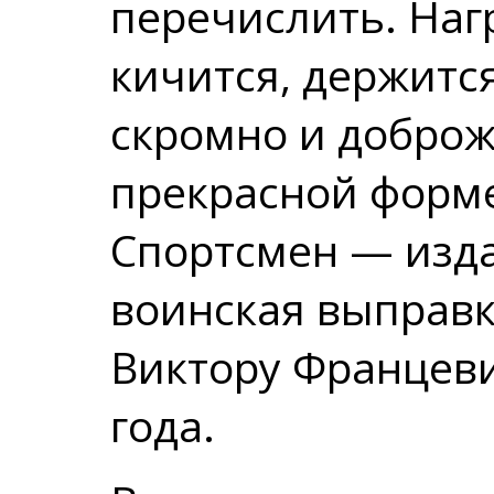
перечислить. Наг
кичится, держится
скромно и доброж
прекрасной форме,
Спортсмен — изда
воинская выправка
Виктору Францев
года.