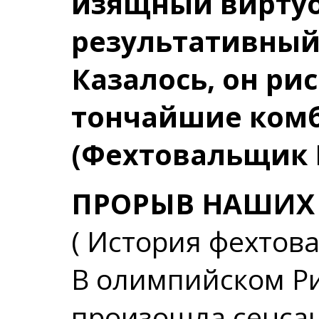
изящный виртуо
результативный
Казалось, он ри
тончайшие ком
(Фехтовальщик 
ПРОРЫВ НАШИХ
( История фехтов
В олимпийском Рим
произошла сенса