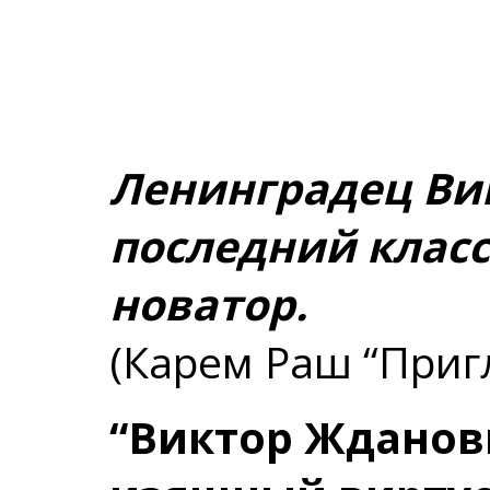
Ленинградец Ви
последний клас
новатор.
(Карем Раш “Приг
“Виктор Жданови