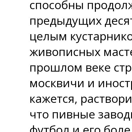
способны продол
предыдущих десят
целым кустарнико
живописных масте
прошлом веке ст
москвичи и иностр
кажется, раствори
что пивные заво
футбол и его бол