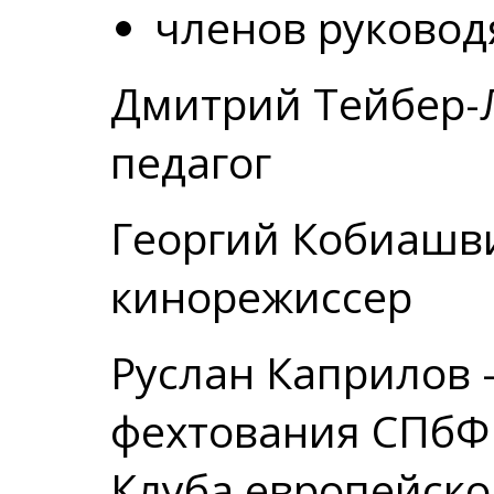
членов руковод
Дмитрий Тейбер-Л
педагог
Георгий Кобиашви
кинорежиссер
Руслан Каприлов 
фехтования СПбФ
Клуба европейско