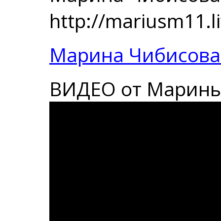
http://mariusm11.l
Марина Чибисова
ВИДЕО от Марины