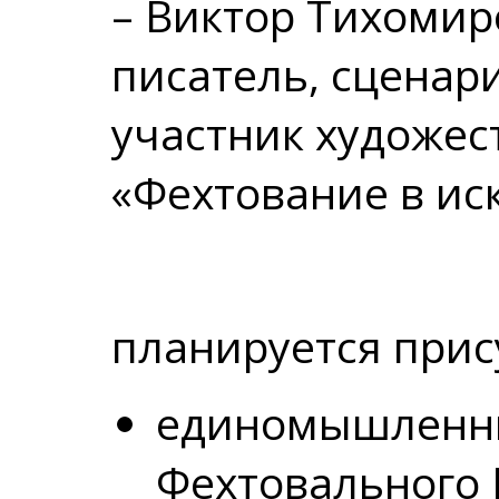
– Виктор Тихомир
писатель, сценар
участник художес
«Фехтование в ис
планируется прис
единомышленн
Фехтовального 