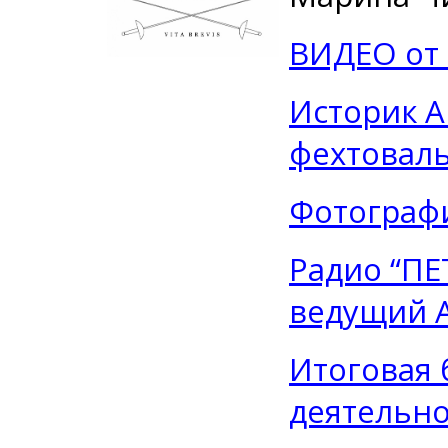
ВИДЕО от
Историк А
фехтоваль
Фотограф
Радио “П
ведущий 
Итоговая 
деятельн