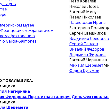
Петр Ковалев
культуры
Николай Лосев
стве
Евгений Минус
эре
Павел Николаев
Павловская Ирина
ллерийском музее
Екатерина Поливод
м Францевичем Ждановичем
Сергей Свешников
скому фехтованию
Владимир Соловьев
io Garcia-Salmones
Сергей Теплов
Виталий Фёдоров
Людмила Фирсова
Евгений Чернышев
Михаил Шеремет
Ми
Федор Кучумов
ЕХТОВАЛЬЩИКА.
альщика
лия Нагирняка
ия Федорова. Портретная галерея День Фехтоваль
альщика
ила Шеремета