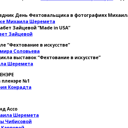
аздник День Фехтовальщика в фотографиях Михаи
вке Михаила Шеремета
абет Зайцевой “Made in USA”
вет Зайцевой
ле “Фехтование в искусстве”
мира Соловьева
цикла выставок “Фехтование в искусстве”
ила Шеремета
ЕНЭРЕ
а пленэре №1
ия Конрадта
нд Ассо
хаила Шеремета
ы Чибисовой
 Карповой