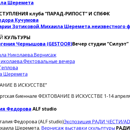
ила Шеремета
ТУПЛЕНИЯ клуба “ПАРАД-РИПОСТ” И СПбФК
едора Кучумова
рии Зотиковой,Михаила Шеремета,неизвестного 
Й
КУЛЬТУРЫ
вгения Чернышова (GESTOOR)
Вечер студии “Силуэт”
ла Николаева.Вернисаж
иколаева.Фехтовальные вечера
Теплова
а Шеремета
АНИЕ В ИСКУССТВЕ”
ургская биеннале ФЕХТОВАНИЕ В ИСКУССТВЕ 1-14 апрел
ия Федорова
ALF studio
алия Федорова (ALF studio)
Экспозиция РАДИ ЧЕСТИ/A
ихаила Шеремета.
Вернисаж выставки скульптуры
РАДИ