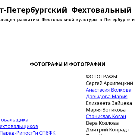
т-Петербургский Фехтовальный
священ развитию Фехтовальной культуры в Петербурге и
ФОТОГРАФЫ И ФОТОГРАФИИ
ФОТОГРАФЫ:
Сергей Архипецкий
Анастасия Волкова
Давыдова Мария
Елизавета Зайцева
Мария Зотикова
Станислав Коган
товальщика
Вера Козлова
фехтовальщиков
Дмитрий Конрадт
“Парад-Рипост”и СПбФК