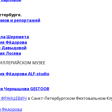
етербурге.
омов и репортажей
ила Шеремета
ия Фёдорова
и Давыдовой
ая Лосева
ТИЛЛЕРИЙСКОМ МУЗЕЕ
я Фёдорова ALF-studio
ия Чернышова GESTOOR
 ФРАНЦЕВИЧ
в Санкт-Петербургском Фехтовальном Кл
я Фёдорова