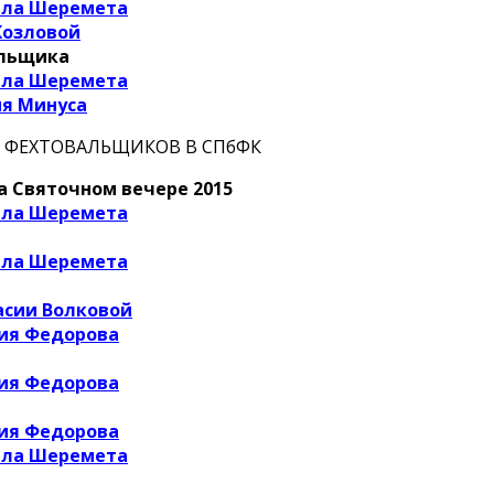
ила Шеремета
Козловой
альщика
ила Шеремета
ия Минуса
 ФЕХТОВАЛЬЩИКОВ В СПбФК
а Святочном вечере 2015
ила Шеремета
ила Шеремета
асии Волковой
ия Федорова
ия Федорова
ия Федорова
ила Шеремета