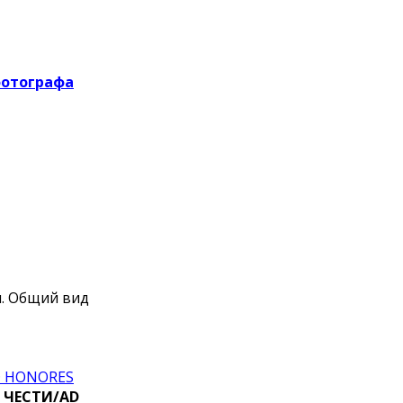
фотографа
я. Общий вид
D HONORES
 ЧЕСТИ/AD