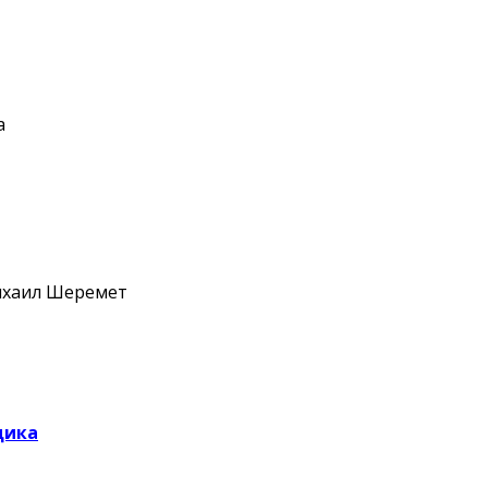
а
хаил Шеремет
щика