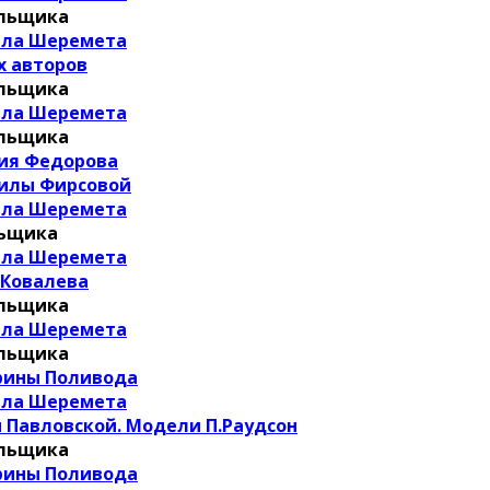
альщика
ила Шеремета
х авторов
альщика
ила Шеремета
альщика
ия Федорова
илы Фирсовой
ила Шеремета
льщика
ила Шеремета
 Ковалева
альщика
ила Шеремета
альщика
рины Поливода
ила Шеремета
Павловской. Модели П.Раудсон
альщика
рины Поливода